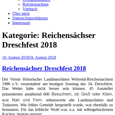
Reichensachsen
Vierbach
Über mich
Datenschutzerklärung
Impressum
Kategorie:
Reichensächser
Dreschfest 2018
Veröffentlicht
19. August 2018
19. August 2018
am
Reichensächser Dreschfest 2018
Der Verein Historischer Landmaschinen Wehretal-Reichensachsen
1986 e.V. veranstaltete am heutigen Sonntag das 34. Dreschfest.
Das Wetter hätte nicht besser sein können. 45 Aussteller
Besuchern, ob Groß oder Klein,
präsentierten annähernd 600
aus Nah und Fern,
sehenswerte alte Landmaschinen und
Traktoren. Wie früher Getreide hergestellt wurde, war ebenfalls zu
bestaunen. Für das leibliche Wohl war, u.a. mit selbstgebackenem
Kuchen, bestens gesorgt.