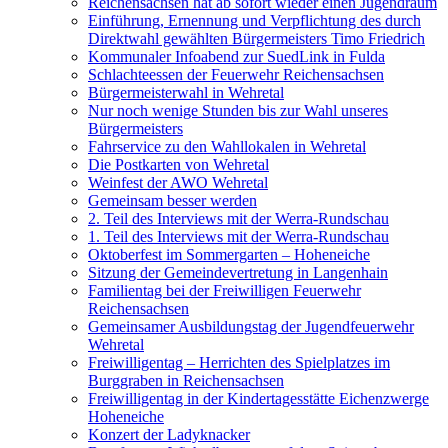
Reichensachsen hat ab sofort wieder einen Jugendraum
Einführung, Ernennung und Verpflichtung des durch
Direktwahl gewählten Bürgermeisters Timo Friedrich
Kommunaler Infoabend zur SuedLink in Fulda
Schlachteessen der Feuerwehr Reichensachsen
Bürgermeisterwahl in Wehretal
Nur noch wenige Stunden bis zur Wahl unseres
Bürgermeisters
Fahrservice zu den Wahllokalen in Wehretal
Die Postkarten von Wehretal
Weinfest der AWO Wehretal
Gemeinsam besser werden
2. Teil des Interviews mit der Werra-Rundschau
1. Teil des Interviews mit der Werra-Rundschau
Oktoberfest im Sommergarten – Hoheneiche
Sitzung der Gemeindevertretung in Langenhain
Familientag bei der Freiwilligen Feuerwehr
Reichensachsen
Gemeinsamer Ausbildungstag der Jugendfeuerwehr
Wehretal
Freiwilligentag – Herrichten des Spielplatzes im
Burggraben in Reichensachsen
Freiwilligentag in der Kindertagesstätte Eichenzwerge
Hoheneiche
Konzert der Ladyknacker