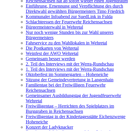
Reichensachsen hat ab sofort wieder einen Jugendraum
Einführung, Ernennung und Verpflichtung des durch
Direktwahl gewählten Bürgermeisters Timo Friedrich
Kommunaler Infoabend zur SuedLink in Fulda
Schlachteessen der Feuerwehr Reichensachsen
Bürgermeisterwahl in Wehretal
Nur noch wenige Stunden bis zur Wahl unseres
Bürgermeisters
Fahrservice zu den Wahllokalen in Wehretal
Die Postkarten von Wehretal
Weinfest der AWO Wehretal
Gemeinsam besser werden
2. Teil des Interviews mit der Werra-Rundschau
1. Teil des Interviews mit der Werra-Rundschau
Oktoberfest im Sommergarten – Hoheneiche
Sitzung der Gemeindevertretung in Langenhain
Familientag bei der Freiwilligen Feuerwehr
Reichensachsen
Gemeinsamer Ausbildungstag der Jugendfeuerwehr
Wehretal
Freiwilligentag – Herrichten des Spielplatzes im
Burggraben in Reichensachsen
Freiwilligentag in der Kindertagesstätte Eichenzwerge
Hoheneiche
Konzert der Ladyknacker