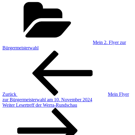
Kategorien
Mein 2. Flyer zur
Bürgermeisterwahl
Beitragsnavigation
Vorheriger
Beitrag
Zurück
Mein Flyer
zur Bürgermeisterwahl am 10. November 2024
Nächster
Weiter
Lesertreff der Werra-Rundschau
Beitrag