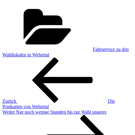
Kategorien
Fahrservice zu den
Wahllokalen in Wehretal
Beitragsnavigation
Vorheriger
Beitrag
Zurück
Die
Postkarten von Wehretal
Nächster
Weiter
Nur noch wenige Stunden bis zur Wahl unseres
Beitrag