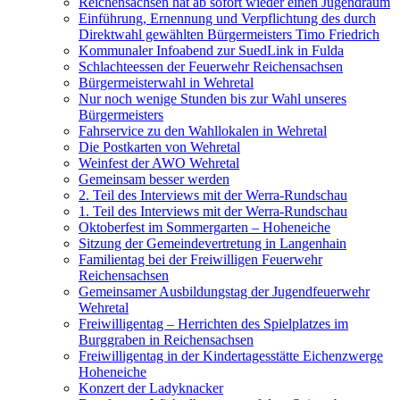
Reichensachsen hat ab sofort wieder einen Jugendraum
Einführung, Ernennung und Verpflichtung des durch
Direktwahl gewählten Bürgermeisters Timo Friedrich
Kommunaler Infoabend zur SuedLink in Fulda
Schlachteessen der Feuerwehr Reichensachsen
Bürgermeisterwahl in Wehretal
Nur noch wenige Stunden bis zur Wahl unseres
Bürgermeisters
Fahrservice zu den Wahllokalen in Wehretal
Die Postkarten von Wehretal
Weinfest der AWO Wehretal
Gemeinsam besser werden
2. Teil des Interviews mit der Werra-Rundschau
1. Teil des Interviews mit der Werra-Rundschau
Oktoberfest im Sommergarten – Hoheneiche
Sitzung der Gemeindevertretung in Langenhain
Familientag bei der Freiwilligen Feuerwehr
Reichensachsen
Gemeinsamer Ausbildungstag der Jugendfeuerwehr
Wehretal
Freiwilligentag – Herrichten des Spielplatzes im
Burggraben in Reichensachsen
Freiwilligentag in der Kindertagesstätte Eichenzwerge
Hoheneiche
Konzert der Ladyknacker