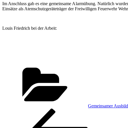
Im Anschluss gab es eine gemeinsame Alarmübung. Natürlich wurden
Einsätze als Atemschutzgeräteträger der Freiwilligen Feuerwehr Wehret
Louis Friedrich bei der Arbeit:
Kategorien
Gemeinsamer Ausbild
Beitragsnavigation
Vorheriger
Beitrag