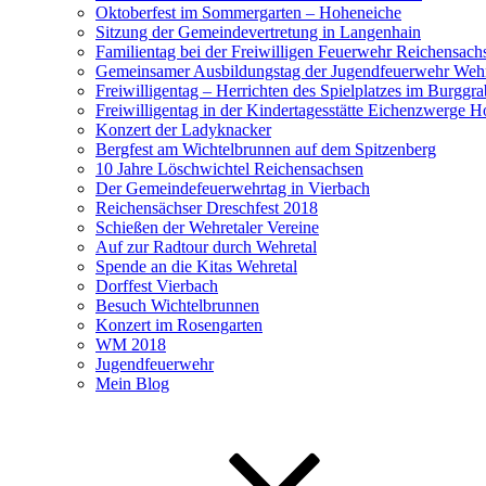
Oktoberfest im Sommergarten – Hoheneiche
Sitzung der Gemeindevertretung in Langenhain
Familientag bei der Freiwilligen Feuerwehr Reichensach
Gemeinsamer Ausbildungstag der Jugendfeuerwehr Wehr
Freiwilligentag – Herrichten des Spielplatzes im Burggr
Freiwilligentag in der Kindertagesstätte Eichenzwerge 
Konzert der Ladyknacker
Bergfest am Wichtelbrunnen auf dem Spitzenberg
10 Jahre Löschwichtel Reichensachsen
Der Gemeindefeuerwehrtag in Vierbach
Reichensächser Dreschfest 2018
Schießen der Wehretaler Vereine
Auf zur Radtour durch Wehretal
Spende an die Kitas Wehretal
Dorffest Vierbach
Besuch Wichtelbrunnen
Konzert im Rosengarten
WM 2018
Jugendfeuerwehr
Mein Blog