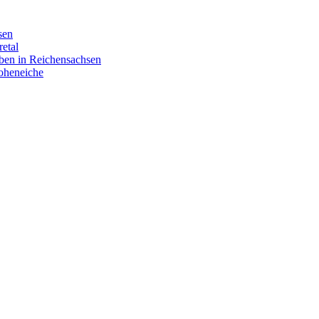
sen
etal
aben in Reichensachsen
Hoheneiche