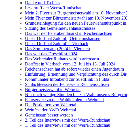
Danke und Tschüss
Lesertreff der Werra-Rundschau
Mein 2. Flyer zur Bürgermeisterwahl am 10. November
Mein Flyer zur Bürgermeisterwahl am 10. November 20
Grundsteinlegung für den neuen Feuerwehrstützpunkt i
Sitzung des Gemeindewahlausschusses
Das war der Feierabendmarkt in Reichensachsen
Unser Dorf hat Zukunft, Oetmannshausen
Unser Dorf hat Zukunft – Vierbach
Das Sommercamp 2024 in Vierbach
Das war das Dreschfest 2024
Das Wehretaler Rathaus wird barrierearm
Dorffest in Vierbach vom 12. Juli bis 13. Juli 2024
Reichensachsen hat ab sofort wieder einen Jugendraum
Einführung, Ernennung und Verpflichtung des durch Dir
Kommunaler Infoabend zur SuedLink in Fulda
Schlachteessen der Feuerwehr Reichensachsen
Bürgermeisterwahl in Wehretal
Nur noch wenige Stunden bis zur Wahl unseres Bürgerme
Fahrservice zu den Wahllokalen in Wehretal
Die Postkarten von Wehretal
Weinfest der AWO Wehretal
Gemeinsam besser werden
2. Teil des Interviews mit der Werra-Rundschau
1. Teil des Interviews mit der Werra-Rundschau