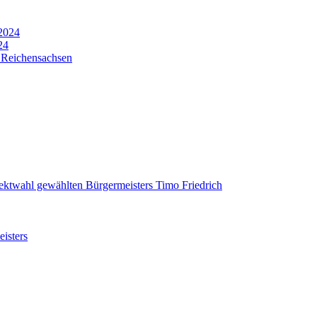
 2024
24
n Reichensachsen
ektwahl gewählten Bürgermeisters Timo Friedrich
isters