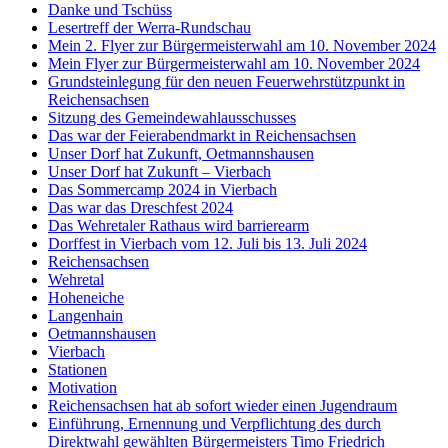
Danke und Tschüss
Lesertreff der Werra-Rundschau
Mein 2. Flyer zur Bürgermeisterwahl am 10. November 2024
Mein Flyer zur Bürgermeisterwahl am 10. November 2024
Grundsteinlegung für den neuen Feuerwehrstützpunkt in
Reichensachsen
Sitzung des Gemeindewahlausschusses
Das war der Feierabendmarkt in Reichensachsen
Unser Dorf hat Zukunft, Oetmannshausen
Unser Dorf hat Zukunft – Vierbach
Das Sommercamp 2024 in Vierbach
Das war das Dreschfest 2024
Das Wehretaler Rathaus wird barrierearm
Dorffest in Vierbach vom 12. Juli bis 13. Juli 2024
Reichensachsen
Wehretal
Hoheneiche
Langenhain
Oetmannshausen
Vierbach
Stationen
Motivation
Reichensachsen hat ab sofort wieder einen Jugendraum
Einführung, Ernennung und Verpflichtung des durch
Direktwahl gewählten Bürgermeisters Timo Friedrich