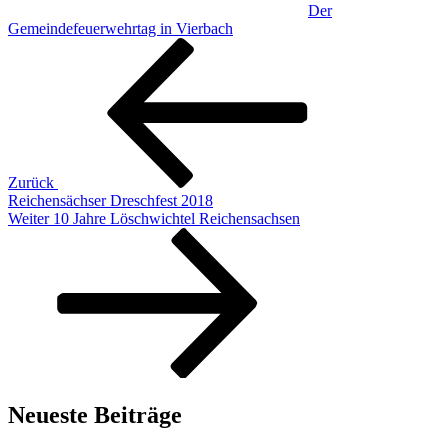
Der
Gemeindefeuerwehrtag in Vierbach
Beitragsnavigation
Vorheriger
Beitrag
Zurück
Reichensächser Dreschfest 2018
Nächster
Weiter
10 Jahre Löschwichtel Reichensachsen
Beitrag
Neueste Beiträge