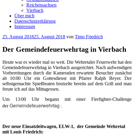
Reichensachsen
Vierbach
Über mich
Datenschutzerklärung
Impressum
Veröffentlicht
25. August 2018
25. August 2018
von
Timo Friedrich
am
Der Gemeindefeuerwehrtag in Vierbach
Heute war es wieder mal so weit. Die Wehretaler Feuerwehr hat den
Gemeindefeuerwehrtag in Vierbach ausgerichtet. Nach aufwendigen
Vorbereitungen durch die Kameraden erwartete Besucher zunächst
ab 10:00 Uhr ein Gottesdienst mit Pfarrer Ralph Beyer. Der
selbstgemachte Spießbraten brutzelte bereits auf dem Grill und man
freute ich auf das Mittagessen.
Um 13:00 Uhr begann mit einer Firefighter-Challenge
Gemeindefeuerwehrtag
der
.
Der neue Einsatzleitwagen, ELW-1, der Gemeinde Wehretal
mit Louis Friedrich: